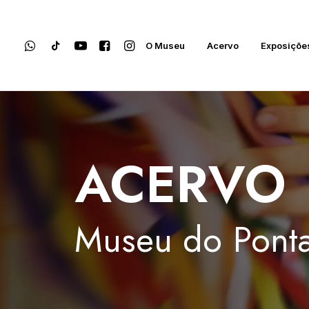
O Museu
Acervo
Exposiçõe
ACERVO
Museu
do
Ponta