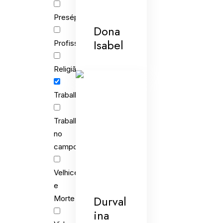
Presépios
Dona
Isabel
Profissões
Religião
Trabalho
Trabalho
no
campo
Velhice
e
Durval
Morte
ina