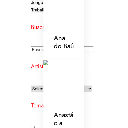
Jongo
Trabalho
Busca
Ana
do Baú
Artistas
Temas
Anastá
cia