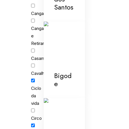
Santos
Cangaceiros
Cangaceiros
e
Retirantes
Casamento
Cavalhada
Bigod
e
Ciclo
da
vida
Circo