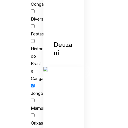
Congada
Diversões
Festas
Deuza
História
ni
do
Brasil
e
Cangaço
Jongo
Mamulengo
Orixás