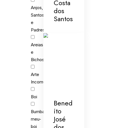
Costa
Anjos,
dos
Santos
Santos
e
Padres
Areias
e
Bichos
Arte
Incomum
Boi
Bened
ito
Bumba-
José
meu-
dos
boi