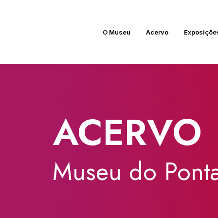
O Museu
Acervo
Exposiçõe
ACERVO
Museu
do
Ponta