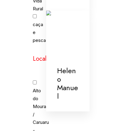
Vida
Rural
caça
e
pesca
Localidades
Helen
o
Manue
Alto
l
do
Moura
/
Caruaru
-