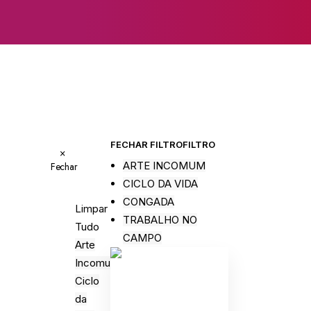
FECHAR FILTRO
FILTRO
×
ARTE INCOMUM
Fechar
CICLO DA VIDA
CONGADA
Limpar
TRABALHO NO
Tudo
CAMPO
Arte
Incomum
Ciclo
da