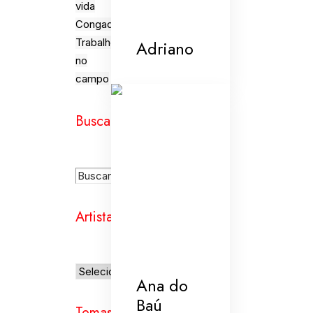
vida
Congada
Trabalho
Adriano
no
campo
Busca
Artistas
Ana do
Baú
Temas