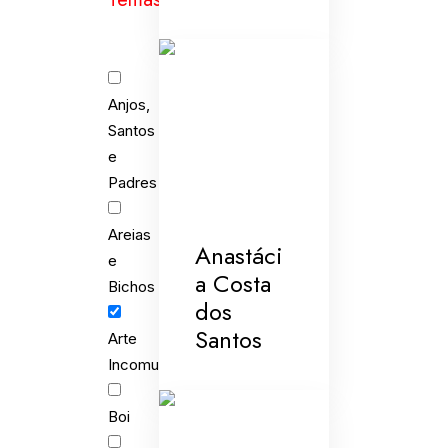
Anjos,
Santos
e
Padres
Areias
Anastáci
e
a Costa
Bichos
dos
Santos
Arte
Incomum
Boi