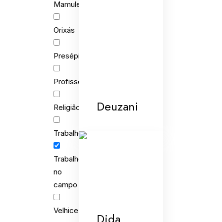
Mamulengo
Orixás
Presépios
Profissões
Deuzani
Religião
Trabalho
Trabalho
no
campo
Velhice
Dida