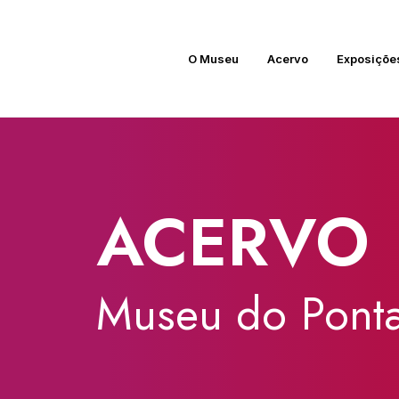
O Museu
Acervo
Exposiçõe
ACERVO
Museu
do
Ponta