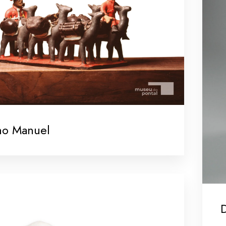
no Manuel
D