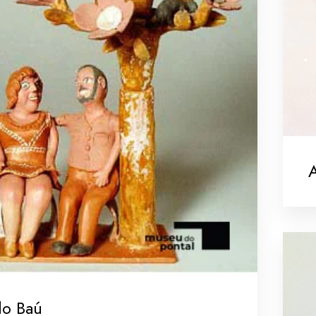
A
do Baú