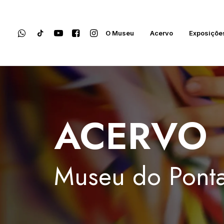
O Museu
Acervo
Exposiçõe
ACERVO
Museu
do
Ponta