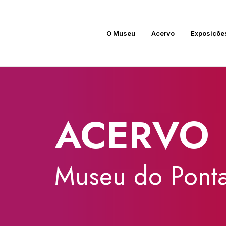
O Museu
Acervo
Exposiçõe
ACERVO
Museu
do
Ponta