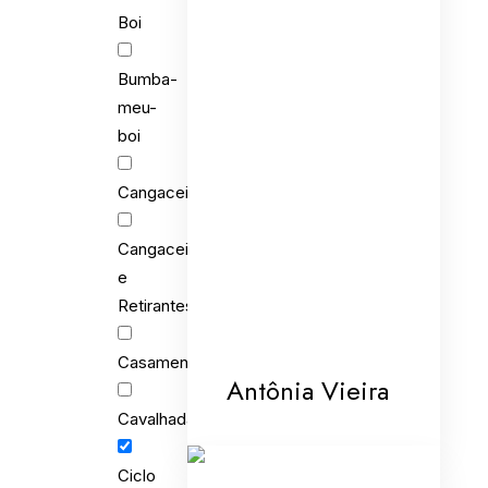
Boi
Bumba-
meu-
boi
Cangaceiros
Cangaceiros
e
Retirantes
Casamento
Antônia Vieira
Cavalhada
Ciclo