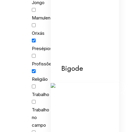
Jongo
Mamulengo
Orixás
Presépios
Profissões
Bigode
Religião
Trabalho
Trabalho
no
campo