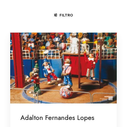
FILTRO
CICLO DA VIDA
FESTAS
JONGO
PRESÉPIOS
R
Adalton Fernandes Lopes