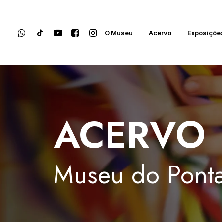
O Museu
Acervo
Exposiçõe
ACERVO
Museu
do
Ponta