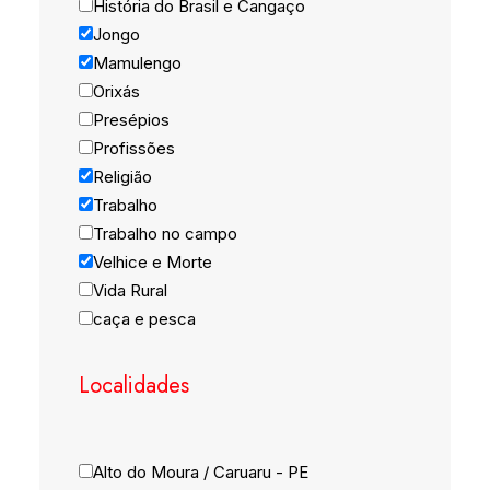
História do Brasil e Cangaço
Jongo
Mamulengo
Orixás
Presépios
Profissões
Religião
Trabalho
Trabalho no campo
Velhice e Morte
Vida Rural
caça e pesca
Localidades
Alto do Moura / Caruaru - PE