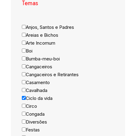
Temas
Anjos, Santos e Padres
Areias e Bichos
Arte Incomum
Boi
Bumba-meu-boi
Cangaceiros
Cangaceiros e Retirantes
Casamento
Cavalhada
Ciclo da vida
Circo
Congada
Diversões
Festas