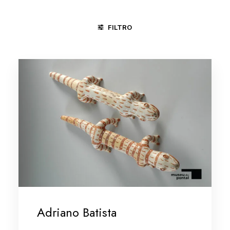
FILTRO
CAÇA E PESCA
CANGACEIROS
CAVALHADA
CICLO 
Adriano Batista