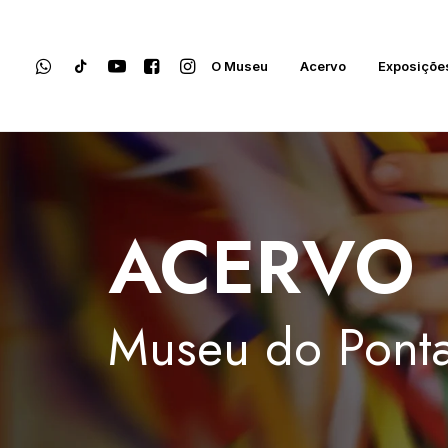
O Museu
Acervo
Exposiçõe
ACERVO
Museu
do
Ponta