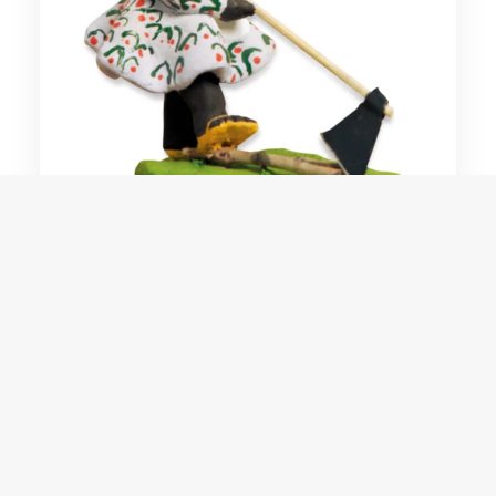
Luíza