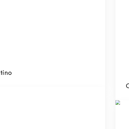
tino
C