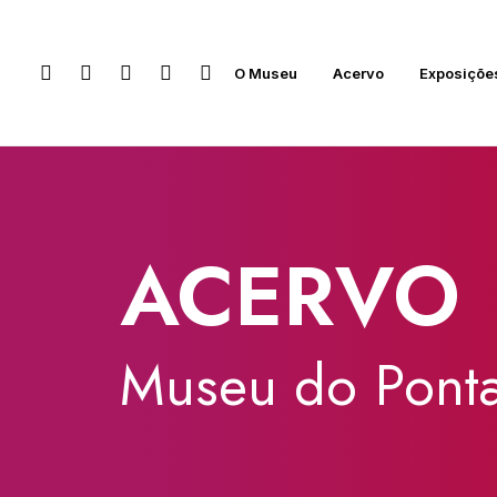
O Museu
Acervo
Exposiçõe
ACERVO
Museu
do
Ponta