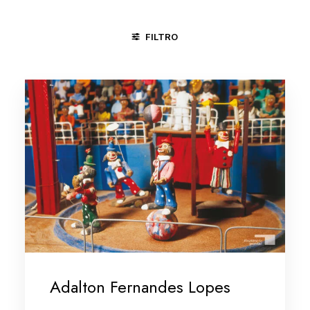
FILTRO
CIRCO
DIVERSÕES
TRABALHO NO CAMPO
VIDA RU
Adalton Fernandes Lopes