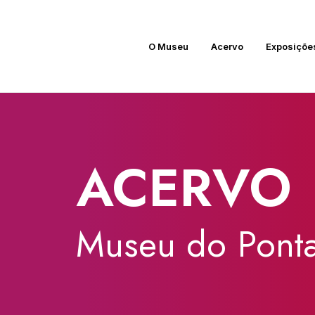
O Museu
Acervo
Exposiçõe
ACERVO
Museu
do
Ponta