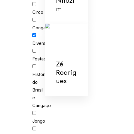
Nhozi
m
Circo
Congada
Diversões
Festas
Zé
Rodrig
História
ues
do
Brasil
e
Cangaço
Jongo