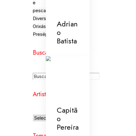
e
pesca
Diversões
Adrian
Orixás
o
Presépios
Batista
Busca
Artistas
Capitã
o
Pereira
Temas