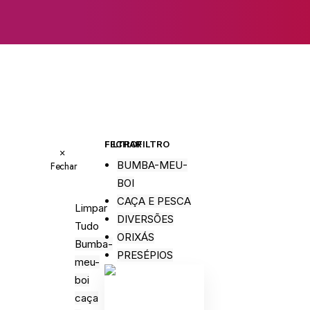
FECHAR FILTRO
FILTRO
×
BUMBA-MEU-
Fechar
BOI
CAÇA E PESCA
Limpar
DIVERSÕES
Tudo
ORIXÁS
Bumba-
PRESÉPIOS
meu-
boi
caça