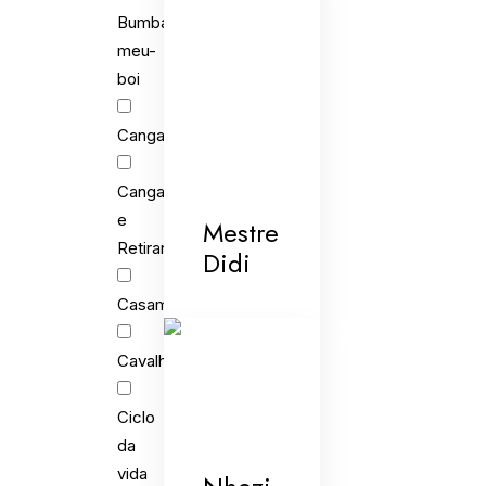
Bumba-
meu-
boi
Cangaceiros
Cangaceiros
e
Mestre
Retirantes
Didi
Casamento
Cavalhada
Ciclo
da
vida